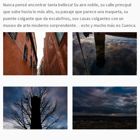
Nunca pensé encontrar tanta belleza! Su aire noble, su calle principal
que sube hasta lo más alto, su paisaje que parece una maqueta, su
puente colgante que da escalofrios, sus casas colgantes con un
museo de arte moderno sorprendente… esto y mucho más es Cuenca.